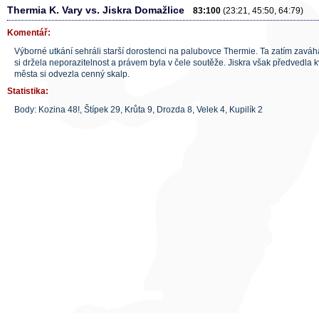
Thermia K. Vary vs. Jiskra Domažlice
83:100
(23:21, 45:50, 64:79)
Komentář:
Výborné utkání sehráli starší dorostenci na palubovce Thermie. Ta zatím zavá
si držela neporazitelnost a právem byla v čele soutěže. Jiskra však předvedla k
města si odvezla cenný skalp.
Statistika:
Body: Kozina 48!, Štípek 29, Krůta 9, Drozda 8, Velek 4, Kupilík 2