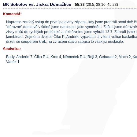
BK Sokolov vs. Jiskra Domažlice
55:33
(20:5, 38:10, 45:23)
Komentář:
Naprosto zoufalý vstup do první poloviny zápasu, kdy jsme prohráli první dvě čt
"důrazné" domluvě v šatně jsme nastoupili jako vyměnění. Začali jsme důrazně
zisky míčů do rychlých protiútoků a třetí čtvrtinu jsme vyhráli 13:7. Zahráli jsm
kombinací. Zejména dvojice Čiko P., Anderle vypadala chvílemi velice basketbal
drželi se soupeřem krok, na zvrácení stavu zápasu to však již nestačilo.
Statistika:
Body: Anderle 7, Čiko P. 4, Kroc 4, Němeček P. 4, Rojt 3, Gebauer 2, Mach 2, K
Vaněk 1