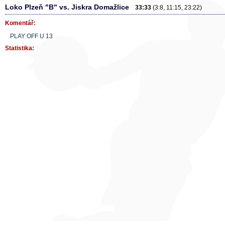
Loko Plzeň "B" vs. Jiskra Domažlice
33:33
(3:8, 11:15, 23:22)
Komentář:
PLAY OFF U 13
Statistika: