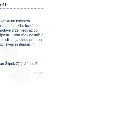
9:41)
ce venku na krásném
va z předchozího těžkého
Chodové drželi krok až do
zápasu. Jiskra však nesložila
e ctí i přijatelnou prohrou
ž jistými sestupujícími
an Štípek 7(1), Jiřinec 6,
#budka