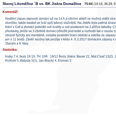
Slavoj Litoměřice ´B vs. BK Jiskra Domažlice
75:64
(18:16, 36:29, 5
Komentář:
Nedělní zápas stanovili domácí až na 14.h a všichni aktéři se možná viděli ví
sluníčku, takže basket se hrál spíš takový vlažnější. Na Jiskře byla patrná úna
klání v Ústí a domácí potvrdili své kvality a své postavení na 2.příčce tabulky. 
přestávky, jenže ve 3.ćtvrtině domácí přiložili pod kotel a rozhodli tak o osudu 
zbraně fyzicky ani mentálně, ovládla poslední hrací období a odešla ze zápasu s
jen o 11 bodů. Závěr sezóny tak prožije v klidu 4.-5.3.2017 domácími zápasy s u
Slaným a K.Vary.
Statistika:
trojky 7:4, fauly 16:19, TH 10/6 : 18/12 Body Jiskra: Bauer 21, Mat.Císař 13(2), J
Rolínek 5, Batysta 5(1), Jan Blacký 4, Eisman 3