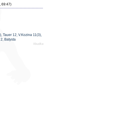
, 69:47)
), Tauer 12, V.Kozina 11(3),
 2, Batysta
#budka