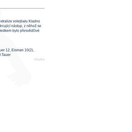
xtralize volejbalu Kladno
rcující nástup, z něhož se
ýsledkem bylo přesvědčivé
auer 12, Eisman 10(2),
J.Tauer
#budka