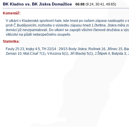
BK Kladno vs. BK Jiskra Domažlice
66:88
(9:24, 30:41, 49:65)
Komentář:
V utkání v Kladenské sportovní hale, kde hned po našem zápase nastoupilo v e
proti Č.Budějovicím, rozhodla o výsledku zápasu hned 1.čtvrtina. Jiskra měla zd
domácí již nevzpamatovali. Do utkání se zapojili všichni členové družstva a v
vítězství na půdě nebezpečného soupeře.
Statistika:
Fauly 25:23, trojky 4:5, TH 22/14 : 29/15 Body Jiskra: Rolínek 16, Jiřinec 15, B
Zeman 10, Mat.Císař 7(1), V.Kozina 6(1), Jiří Blacký 5(1), J.Štípek 4, Batysta 3, 