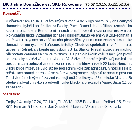
BK Jiskra Domažlice vs. SKB Rokycany
70:57
(13:15, 35:22, 52:35)
Komentář:
K očekávanému duelu uvažovaných favoritů A sk. 2.ligy nastoupily oba celky 
domácím chyběl kapitán Honza Blacký, Pavel Bauer i Jakub Jiřinec (zranění ko
sobotního zápasu s Berounem), naproti tomu naskočil a svůj přínos pro tým po
Rokycanům určitě významně scházeli dirigent Jakub Velenský a Zd.Pechman, k
koučoval. Rokycany od začátku táhl především rychlík Patrik Bortel s J.Mandíke
domácí obranu rychlostí i přesností střelby. Chodové spoléhali hlavně na hru 
úspěšný Rolínek a v kombinaci výborný Jirka Blacký. Převaha Jiskry se naplno pr
příchodem Zemana se hra velmi zrychlila a padlo několik košů z rychlých protiúto
se prakticky o vítězi zápasu rozhodlo. Ve 3.čtvrtině domácí ještě svůj náskok mí
poslední části bohužel vinou nižšího nasazení slibný náskok 22 bodů ztenčili 
Jiskru bude mrzet, se uvidí až po posledním kole základní části. Mnozí si jist
ročník, kdy pouhý jeden koš ve skóre ze vzájemných zápasů rozhodl o postupu 
Z individuálních výkonů za zmínku stojí určitě celkových 28 doskoků Michala R
obětavý a kvalitní výkon předvedl i Jirka Blacký a překvapil i Vašek Baxa (11 
zápasech).
Statistika:
Trojky 2:4, fauly 17:24, TCH 0:1, TH 30/18 : 12/5 Body Jiskra: Rolínek 15, Zeman
8(1), Eisman 7(1), Baxa 7, Jan Štípek 4, J.Tauer a V.Kozina po 3, Batysta