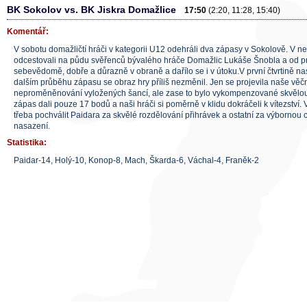
BK Sokolov vs. BK Jiskra Domažlice
17:50
(2:20, 11:28, 15:40)
Komentář:
V sobotu domažličtí hráči v kategorii U12 odehráli dva zápasy v Sokolově. V n
odcestovali na půdu svěřenců bývalého hráče Domažlic Lukáše Šnobla a od pr
sebevědomě, dobře a důrazně v obraně a dařílo se i v útoku.V první čtvrtině 
dalším průběhu zápasu se obraz hry příliš nezměnil. Jen se projevila naše věčn
neproměněnování vyložených šancí, ale zase to bylo vykompenzované skvělo
zápas dali pouze 17 bodů a naši hráči si poměrně v klidu dokráčeli k vítezství. 
třeba pochválit Paidara za skvělé rozdělování přihrávek a ostatní za výbornou
nasazení.
Statistika:
Paidar-14, Holý-10, Konop-8, Mach, Škarda-6, Váchal-4, Franěk-2