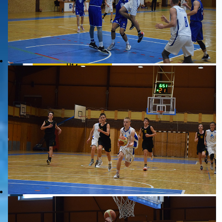
2. liga mužů
Všechny články...
Mužů B
U19
U17
U14
U13
U12
U11