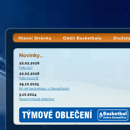
Hlavní Stránka
Oddíl Basketbalu
Družst
Novinky...
22.02.2026
Foto U17
22.02.2026
Foto muzi B
29.10.2025
80 let basketbalu v Domažlicích
5.10.2024
Nové týmové oblečení