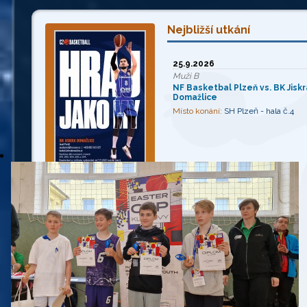
Nejbližší utkání
25.9.2026
Muži B
NF Basketbal Plzeň vs. BK Jiskr
Domažlice
Místo konání:
SH Plzeň - hala č.4