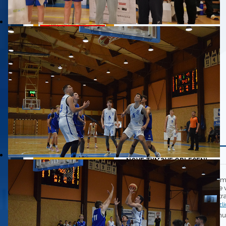
Rozpis zápasů 2023/24
Obsazenost haly
Články
NOVÉ TÝMOVÉ OBLEČENÍ
20.8.2025
Vanoce se jiz pomalu blizi a ci
obleceni & doplnku! V nabidce v
na zada a dalsi! K dostani na st
https://b2k.cz/basketbal-domazl
Kompletní výsledky
Pro zobrazeni nakupniho formula