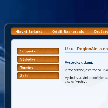
Hlavní Stránka
Oddíl Basketbalu
Družst
U 10 - Regionální a n
Soupiska
Výsledky
Výsledky utkání:
Termíny
V této sezóně ještě žádná utk
Zpět
Výsledky utkání předešlých s
v sekci "Archiv".