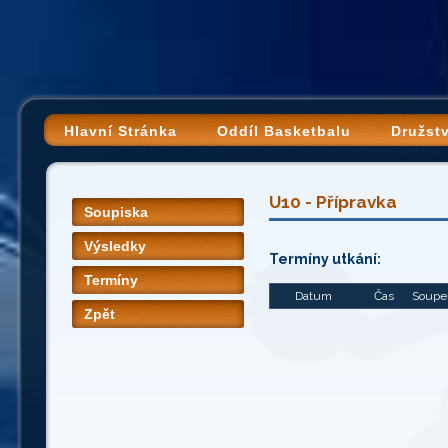
Hlavní Stránka
Oddíl Basketbalu
Družst
U10 - Přípravka
Soupiska
Výsledky
Termíny utkání:
Termíny
Datum
Čas
Soupeř
Zpět