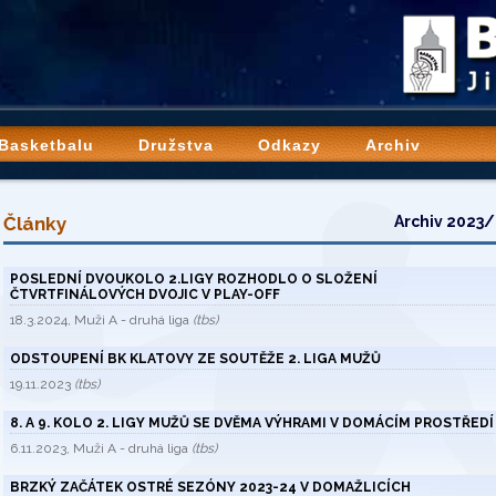
 Basketbalu
Družstva
Odkazy
Archiv
Články
Archiv 2023
POSLEDNÍ DVOUKOLO 2.LIGY ROZHODLO O SLOŽENÍ
ČTVRTFINÁLOVÝCH DVOJIC V PLAY-OFF
18.3.2024, Muži A - druhá liga
(tbs)
ODSTOUPENÍ BK KLATOVY ZE SOUTĚŽE 2. LIGA MUŽŮ
19.11.2023
(tbs)
8. A 9. KOLO 2. LIGY MUŽŮ SE DVĚMA VÝHRAMI V DOMÁCÍM PROSTŘEDÍ
6.11.2023, Muži A - druhá liga
(tbs)
BRZKÝ ZAČÁTEK OSTRÉ SEZÓNY 2023-24 V DOMAŽLICÍCH