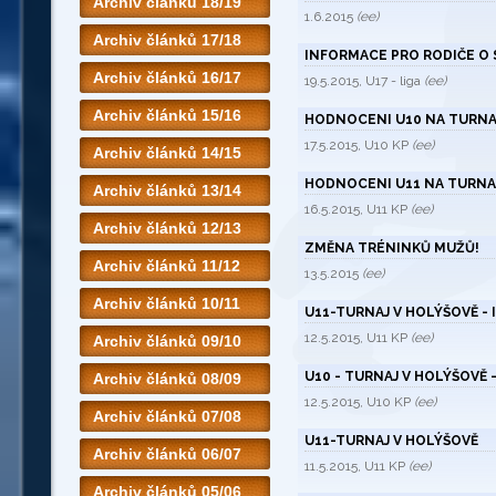
Archiv článků 18/19
1.6.2015
(ee)
Archiv článků 17/18
INFORMACE PRO RODIČE O 
Archiv článků 16/17
19.5.2015, U17 - liga
(ee)
Archiv článků 15/16
HODNOCENI U10 NA TURNAJ
17.5.2015, U10 KP
(ee)
Archiv článků 14/15
HODNOCENI U11 NA TURNAJ
Archiv článků 13/14
16.5.2015, U11 KP
(ee)
Archiv článků 12/13
ZMĚNA TRÉNINKŮ MUŽŮ!
Archiv článků 11/12
13.5.2015
(ee)
Archiv článků 10/11
U11-TURNAJ V HOLÝŠOVĚ - 
12.5.2015, U11 KP
(ee)
Archiv článků 09/10
U10 - TURNAJ V HOLÝŠOVĚ -
Archiv článků 08/09
12.5.2015, U10 KP
(ee)
Archiv článků 07/08
U11-TURNAJ V HOLÝŠOVĚ
Archiv článků 06/07
11.5.2015, U11 KP
(ee)
Archiv článků 05/06