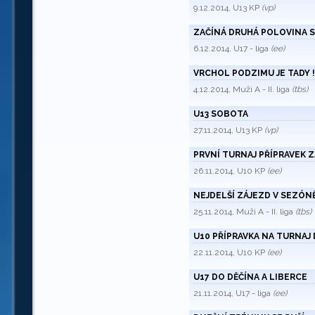
9.12.2014, U13 KP
(vp)
ZAČÍNÁ DRUHÁ POLOVINA 
6.12.2014, U17 - liga
(ee)
VRCHOL PODZIMU JE TADY !
4.12.2014, Muži A - II. liga
(tbs)
U13 SOBOTA
27.11.2014, U13 KP
(vp)
PRVNÍ TURNAJ PŘÍPRAVEK Z
26.11.2014, U10 KP
(ee)
NEJDELŠÍ ZÁJEZD V SEZÓN
25.11.2014, Muži A - II. liga
(tbs)
U10 PŘÍPRAVKA NA TURNAJ
22.11.2014, U10 KP
(ee)
U17 DO DĚČÍNA A LIBERCE
21.11.2014, U17 - liga
(ee)