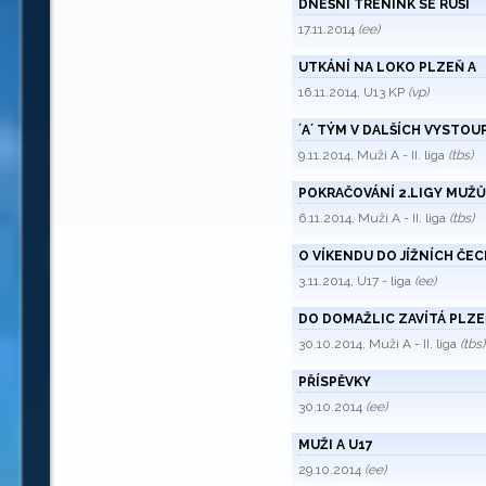
DNEŠNÍ TRÉNINK SE RUŠÍ
17.11.2014
(ee)
UTKÁNÍ NA LOKO PLZEŇ A
16.11.2014, U13 KP
(vp)
´A´ TÝM V DALŠÍCH VYSTOU
9.11.2014, Muži A - II. liga
(tbs)
POKRAČOVÁNÍ 2.LIGY MUŽŮ
6.11.2014, Muži A - II. liga
(tbs)
O VÍKENDU DO JÍŽNÍCH ČEC
3.11.2014, U17 - liga
(ee)
DO DOMAŽLIC ZAVÍTÁ PLZE
30.10.2014, Muži A - II. liga
(tbs)
PŘÍSPĚVKY
30.10.2014
(ee)
MUŽI A U17
29.10.2014
(ee)