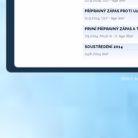
22.9.2014, U17 - liga
(ee)
PŘÍPRAVNÝ ZÁPAS PROTI U
11.9.2014, U17 - liga
(ee)
PRVNÍ PŘÍPRAVNÝ ZÁPAS A
7.9.2014, Muži A - II. liga
(tbs)
SOUSTŘEDĚNÍ 2014
24.8.2014
(ee)
2026 © Ji