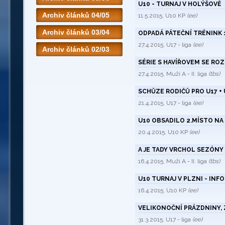
U10 - TURNAJ V HOLÝŠOVĚ
Archiv článků 04/05
11.5.2015, U10 KP
(ee)
Archiv článků 03/04
ODPADÁ PÁTEČNÍ TRÉNINK 1
27.4.2015, U17 - liga
(ee)
Archiv článků 02/03
SÉRIE S HAVÍŘOVEM SE RO
27.4.2015, Muži A - II. liga
(tbs)
SCHŮZE RODIČŮ PRO U17 + U
21.4.2015, U17 - liga
(ee)
U10 OBSADILO 2.MÍSTO NA 
20.4.2015, U10 KP
(ee)
A JE TADY VRCHOL SEZÓNY 
16.4.2015, Muži A - II. liga
(tbs)
U10 TURNAJ V PLZNI - INF
16.4.2015, U10 KP
(ee)
VELIKONOČNÍ PRÁZDNINY, Z
31.3.2015, U17 - liga
(ee)