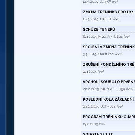
14.3.2015, U13 KP
(vp)
ZMĚNA TRÉNINKŮ PRO U11 !
10.3.2015, U10 KP
(ee)
SCHŮZE TENÉRŮ
6.3.2015, Muži A - II. liga
(ee)
SPOJENÍ A ZMĚNA TRÉNINKŮ
3.3.2015, Starší žáci
(ee)
ZRUŠENÍ PONDĚLNÍHO TRÉNI
2.3.2015
(ee)
VRCHOLÍ SOUBOJ O PRVENST
26.2.2015, Muži A - II. liga
(tbs)
POSLEDNÍ KOLA ZÁKLADNÍ 
23.2.2015, U17 - liga
(ee)
PROGRAM TRÉNINKŮ O JARN
19.2.2015
(ee)
SOBOTA 21.2.15