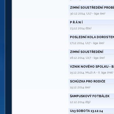
ZIMNÍ SOUSTŘEDĚNÍ PROB
30.12.2014, U17 - liga
(ee)
P Ř Á N Í
23.12.2014
(tbs)
POSLEDNÍ KOLA DOROSTEN
17.12.2014, U17 - liga
(ee)
ZIMNÍ SOUSTŘEDĚNÍ
16.12.2014, U17 - liga
(ee)
VZNIK NOVÉHO SPOLKU - B
15.12.2014, Muži A - II. liga
(mk)
SCHŮZKA PRO RODIČE
15.12.2014
(ee)
ŠAMPUSKOVÝ FOTBÁLEK
12.12.2014
(tbj)
U13 SOBOTA 13.12.14