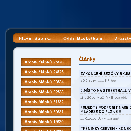
Hlavní Stránka
Oddíl Basketbalu
Družst
Články
Archiv článků 25/26
Archiv článků 24/25
ZAKONČENÍ SEZÓNY BK JIS
26.6.2015, U10 KP
(ee)
Archiv článků 23/24
2.MÍSTO NA STREETBALU V
Archiv článků 22/23
11.6.2015, Muži A - II. liga
(ee)
Archiv článků 21/22
PŘIJEĎTE PODPOŘIT NAŠE 
Archiv článků 20/21
MLÁDEŽE DO PLZNĚ!!!
10.6.2015, U17 - liga
(ee)
Archiv článků 19/20
TRÉNINKY ČERVEN + KONEC