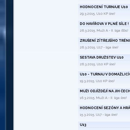
HODNOCENÍ TURNAJE U10
29.3.2015, U10 KP
(ee)
DO HAVÍŘOVA V PLNÉ SÍLE !
26.3.2015, Muži A - II. liga
(tbs)
ZRUŠENÍ ZÍTŘEJŠÍHO TRÉN
26.3.2015, U17 - liga
(ee)
SESTAVA DRUŽSTEV U10
26.3.2015, U10 KP
(ee)
U10 - TURNAJ V DOMAŽLICÍC
19.3.2015, U10 KP
(ee)
MUŽI ODJÍŽDĚJÍ NA JIH ČEC
16.3.2015, Muži A - II. liga
(ee)
HODNOCENÍ SEZÓNY A HRÁČ
15.3.2015, U17 - liga
(ee)
U13