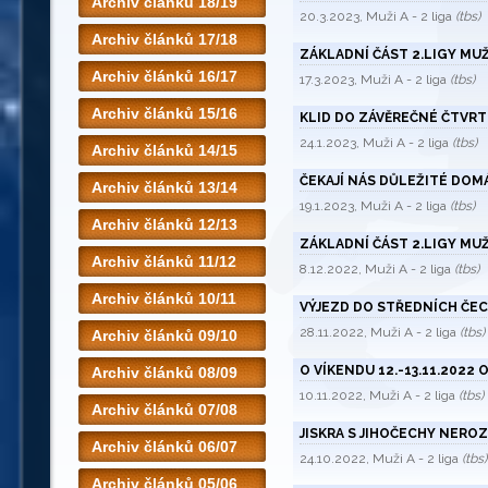
Archiv článků 18/19
20.3.2023, Muži A - 2 liga
(tbs)
Archiv článků 17/18
ZÁKLADNÍ ČÁST 2.LIGY MUŽ
Archiv článků 16/17
17.3.2023, Muži A - 2 liga
(tbs)
Archiv článků 15/16
KLID DO ZÁVĚREČNÉ ČTVRT
24.1.2023, Muži A - 2 liga
(tbs)
Archiv článků 14/15
ČEKAJÍ NÁS DŮLEŽITÉ DOMÁ
Archiv článků 13/14
19.1.2023, Muži A - 2 liga
(tbs)
Archiv článků 12/13
ZÁKLADNÍ ČÁST 2.LIGY MU
Archiv článků 11/12
8.12.2022, Muži A - 2 liga
(tbs)
Archiv článků 10/11
VÝJEZD DO STŘEDNÍCH ČE
28.11.2022, Muži A - 2 liga
(tbs)
Archiv článků 09/10
O VÍKENDU 12.-13.11.2022 
Archiv článků 08/09
10.11.2022, Muži A - 2 liga
(tbs)
Archiv článků 07/08
JISKRA S JIHOČECHY NERO
Archiv článků 06/07
24.10.2022, Muži A - 2 liga
(tbs)
Archiv článků 05/06