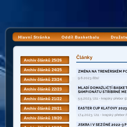
Hlavní Stránka
Oddíl Basketbalu
Družst
Články
Archiv článků 25/26
Archiv článků 24/25
ZMĚNA NA TRENÉRSKÉM POS
9.6.2023
(tbs)
Archiv článků 23/24
MLADÍ DOMAŽLIČTÍ BASKET
Archiv článků 22/23
ŠAMPIONÁTU STŘÍBRNÉ ME
Archiv článků 21/22
5.5.2023, U11 - krajský přebor
(p
Archiv článků 20/21
EASTER CUP KLATOVY 2023
17.4.2023, U11 - krajský přebor
(
Archiv článků 19/20
JISKRA I V SEZÓNĚ 2022-3