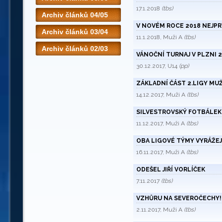
17.1.2018
(tbs)
Archiv článků 04/05
V NOVÉM ROCE 2018 NEJPR
Archiv článků 03/04
11.1.2018, Muži A
(tbs)
Archiv článků 02/03
VÁNOČNÍ TURNAJ V PLZNI 
30.12.2017, U14
(pp)
ZÁKLADNÍ ČÁST 2.LIGY MU
14.12.2017, Muži A
(tbs)
SILVESTROVSKÝ FOTBÁLEK
11.12.2017, Muži A
(tbs)
OBA LIGOVÉ TÝMY VYRÁŽEJ
16.11.2017, Muži A
(tbs)
ODEŠEL JIŘÍ VORLÍČEK
7.11.2017
(tbs)
VZHŮRU NA SEVEROČECHY!
2.11.2017, Muži A
(tbs)