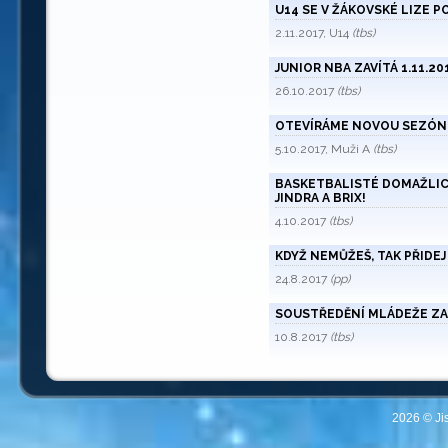
U14 SE V ŽÁKOVSKÉ LIZE P
2.11.2017, U14
(tbs)
JUNIOR NBA ZAVÍTÁ 1.11.2
26.10.2017
(tbs)
OTEVÍRÁME NOVOU SEZÓNU
5.10.2017, Muži A
(tbs)
BASKETBALISTÉ DOMAŽLIC Z
JINDRA A BRIX!
4.10.2017
(tbs)
KDYŽ NEMŮŽEŠ, TAK PŘIDEJ
24.8.2017
(pp)
SOUSTŘEDĚNÍ MLÁDEŽE Z
10.8.2017
(tbs)
2026 © Ji