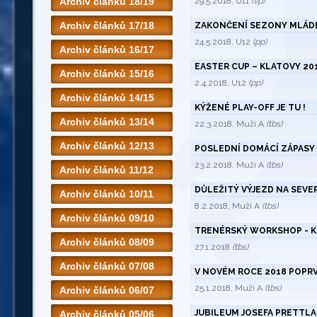
Archiv článků 18/19
29.5.2018, U11
(vp)
Archiv článků 17/18
ZAKONČENÍ SEZONY MLÁD
24.5.2018, U12
(pp)
Archiv článků 16/17
EASTER CUP – KLATOVY 20
Archiv článků 15/16
2.4.2018, U12
(pp)
Archiv článků 14/15
KÝŽENÉ PLAY-OFF JE TU !
Archiv článků 13/14
22.3.2018, Muži A
(tbs)
Archiv článků 12/13
POSLEDNÍ DOMÁCÍ ZÁPASY
23.2.2018, Muži A
(tbs)
Archiv článků 11/12
DŮLEŽITÝ VÝJEZD NA SEVE
Archiv článků 10/11
8.2.2018, Muži A
(tbs)
Archiv článků 09/10
TRENÉRSKÝ WORKSHOP - K
Archiv článků 08/09
27.1.2018
(tbs)
Archiv článků 07/08
V NOVÉM ROCE 2018 POPRV
25.1.2018, Muži A
(tbs)
Archiv článků 06/07
JUBILEUM JOSEFA PRETTLA 
Archiv článků 05/06