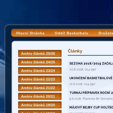
Hlavní Stránka
Oddíl Basketbalu
Družst
Články
Archiv článků 25/26
Archiv článků 24/25
SEZONA 2018/2019 ZAČAL
20.8.2018, U14
(pp)
Archiv článků 23/24
UKONČENÍ BASKETBALOVÉ 
Archiv článků 22/23
16.6.2018, U14
(pp)
Archiv článků 21/22
TURNAJ PŘÍPRAVEK ROČNÍ 2
Archiv článků 20/21
9.6.2018, Přípravka BK Domažlic
Archiv článků 19/20
MÁJOVÝ BEJBY CUP HOLÝŠ