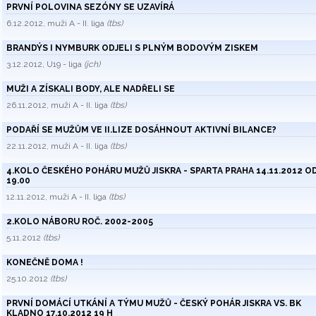
PRVNÍ POLOVINA SEZÓNY SE UZAVÍRÁ
6.12.2012, muži A - II. liga
(tbs)
BRANDÝS I NYMBURK ODJELI S PLNÝM BODOVÝM ZISKEM
3.12.2012, U19 - liga
(jch)
MUŽI A ZÍSKALI BODY, ALE NADŘELI SE
26.11.2012, muži A - II. liga
(tbs)
PODAŘÍ SE MUŽŮM VE II.LIZE DOSÁHNOUT AKTIVNÍ BILANCE?
22.11.2012, muži A - II. liga
(tbs)
4.KOLO ČESKÉHO POHÁRU MUŽŮ JISKRA - SPARTA PRAHA 14.11.2012 O
19.00
12.11.2012, muži A - II. liga
(tbs)
2.KOLO NÁBORU ROČ. 2002-2005
5.11.2012
(tbs)
KONEČNĚ DOMA !
25.10.2012
(tbs)
PRVNÍ DOMÁCÍ UTKÁNÍ A TÝMU MUŽŮ - ČESKÝ POHÁR JISKRA VS. BK
KLADNO 17.10.2012 19 H