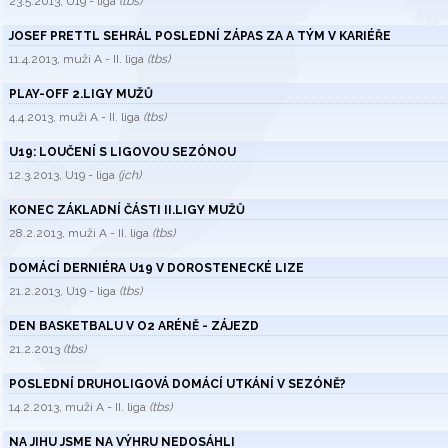
23.5.2013, U19 - liga
(tbs)
JOSEF PRETTL SEHRÁL POSLEDNÍ ZÁPAS ZA A TÝM V KARIÉŘE
11.4.2013, muži A - II. liga
(tbs)
PLAY-OFF 2.LIGY MUŽŮ
4.4.2013, muži A - II. liga
(tbs)
U19: LOUČENÍ S LIGOVOU SEZÓNOU
12.3.2013, U19 - liga
(jch)
KONEC ZÁKLADNÍ ČÁSTI II.LIGY MUŽŮ
28.2.2013, muži A - II. liga
(tbs)
DOMÁCÍ DERNIÉRA U19 V DOROSTENECKÉ LIZE
21.2.2013, U19 - liga
(tbs)
DEN BASKETBALU V O2 ARÉNĚ - ZÁJEZD
21.2.2013
(tbs)
POSLEDNÍ DRUHOLIGOVÁ DOMÁCÍ UTKÁNÍ V SEZÓNĚ?
14.2.2013, muži A - II. liga
(tbs)
NA JIHU JSME NA VÝHRU NEDOSÁHLI