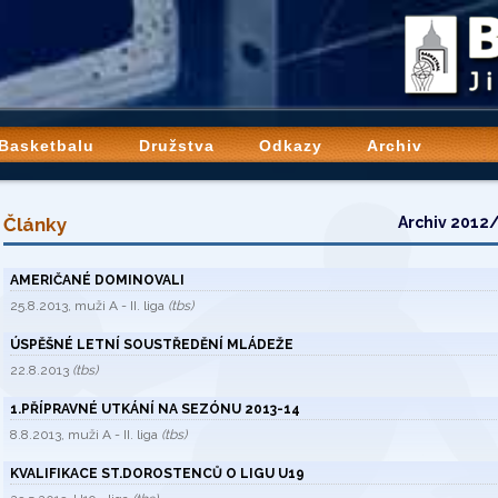
 Basketbalu
Družstva
Odkazy
Archiv
Články
Archiv 2012
AMERIČANÉ DOMINOVALI
25.8.2013, muži A - II. liga
(tbs)
ÚSPĚŠNÉ LETNÍ SOUSTŘEDĚNÍ MLÁDEŽE
22.8.2013
(tbs)
1.PŘÍPRAVNÉ UTKÁNÍ NA SEZÓNU 2013-14
8.8.2013, muži A - II. liga
(tbs)
KVALIFIKACE ST.DOROSTENCŮ O LIGU U19