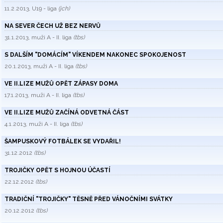
11.2.2013, U19 - liga
(jch)
NA SEVER ČECH UŽ BEZ NERVŮ
31.1.2013, muži A - II. liga
(tbs)
S DALŠÍM "DOMÁCÍM" VÍKENDEM NAKONEC SPOKOJENOST
20.1.2013, muži A - II. liga
(tbs)
VE II.LIZE MUŽŮ OPĚT ZÁPASY DOMA
17.1.2013, muži A - II. liga
(tbs)
VE II.LIZE MUŽŮ ZAČÍNÁ ODVETNÁ ČÁST
4.1.2013, muži A - II. liga
(tbs)
ŠAMPUSKOVÝ FOTBÁLEK SE VYDAŘIL!
31.12.2012
(tbs)
TROJIČKY OPĚT S HOJNOU ÚČASTÍ
22.12.2012
(tbs)
TRADIČNÍ "TROJIČKY" TĚSNĚ PŘED VÁNOČNÍMI SVÁTKY
20.12.2012
(tbs)