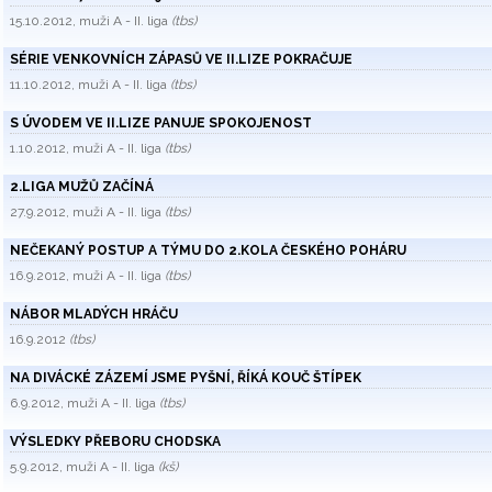
15.10.2012, muži A - II. liga
(tbs)
SÉRIE VENKOVNÍCH ZÁPASŮ VE II.LIZE POKRAČUJE
11.10.2012, muži A - II. liga
(tbs)
S ÚVODEM VE II.LIZE PANUJE SPOKOJENOST
1.10.2012, muži A - II. liga
(tbs)
2.LIGA MUŽŮ ZAČÍNÁ
27.9.2012, muži A - II. liga
(tbs)
NEČEKANÝ POSTUP A TÝMU DO 2.KOLA ČESKÉHO POHÁRU
16.9.2012, muži A - II. liga
(tbs)
NÁBOR MLADÝCH HRÁČU
16.9.2012
(tbs)
NA DIVÁCKÉ ZÁZEMÍ JSME PYŠNÍ, ŘÍKÁ KOUČ ŠTÍPEK
6.9.2012, muži A - II. liga
(tbs)
VÝSLEDKY PŘEBORU CHODSKA
5.9.2012, muži A - II. liga
(kš)