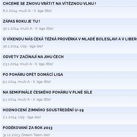
CHCEME SE ZNOVU VRÁTIT NA VÍTĚZNOU VLNU !
6.2.2014, muži A - II. liga
(tbs)
ZÁPAS ROKU JE TU !
30.1.2014, muži A - II. liga
(tbs)
O VÍKENDU NÁS ČEKÁ TĚŽKÁ PROVĚRKA V MLADÉ BOLESLAVI A V LIBERC
30.1.2014, U19 - liga
(ee)
ODVETY ZAČÍNAJÍ NA JIHU ČECH
23.1.2014, muži A - II. liga
(tbs)
PO POHÁRU OPĚT DOMÁCÍ LIGA
9.1.2014, muži A - II. liga
(tbs)
NA SEMIFINÁLE ČESKÉHO POHÁRU V PLNÉ SÍLE
5.1.2014, muži A - II. liga
(tbs)
HODNOCENÍ ZIMNÍHO SOUSTŘEDĚNÍ U-19
2.1.2014, U19 - liga
(ee)
PODĚKOVANÍ ZA ROK 2013
31.12.2013, Dream Team
(ee)