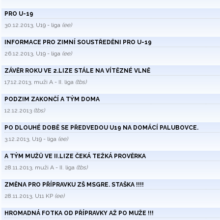
PRO U-19
30.12.2013, U19 - liga
(ee)
INFORMACE PRO ZIMNÍ SOUSTŘEDĚNI PRO U-19
26.12.2013, U19 - liga
(ee)
ZÁVĚR ROKU VE 2.LIZE STÁLE NA VÍTĚZNÉ VLNĚ
17.12.2013, muži A - II. liga
(tbs)
PODZIM ZAKONČÍ A TÝM DOMA
12.12.2013
(tbs)
PO DLOUHÉ DOBĚ SE PŘEDVEDOU U19 NA DOMÁCÍ PALUBOVCE.
3.12.2013, U19 - liga
(ee)
A TÝM MUŽŮ VE II.LIZE ČEKÁ TEŽKÁ PROVĚRKA
28.11.2013, muži A - II. liga
(tbs)
ZMĚNA PRO PŘÍPRAVKU ZŠ MSGRE. STAŠKA !!!!
28.11.2013, U11 KP
(ee)
HROMADNÁ FOTKA OD PŘÍPRAVKY AŽ PO MUŽE !!!