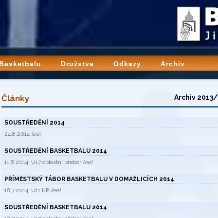
 Basketbalu
Družstva
Odkazy
Archiv
Články
Archiv 2013
SOUSTŘEDĚNÍ 2014
24.8.2014
(ee)
SOUSTŘEDĚNÍ BASKETBALU 2014
11.8.2014, U17 oblastní přebor
(ee)
PŘÍMĚSTSKÝ TÁBOR BASKETBALU V DOMAŽLICÍCH 2014
18.7.2014, U11 KP
(ee)
SOUSTŘEDĚNÍ BASKETBALU 2014