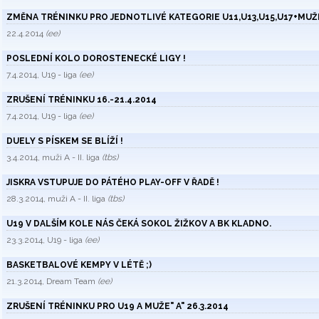
ZMĚNA TRÉNINKU PRO JEDNOTLIVÉ KATEGORIE U11,U13,U15,U17+MUŽ
22.4.2014
(ee)
POSLEDNÍ KOLO DOROSTENECKÉ LIGY !
7.4.2014, U19 - liga
(ee)
ZRUŠENÍ TRÉNINKU 16.-21.4.2014
7.4.2014, U19 - liga
(ee)
DUELY S PÍSKEM SE BLÍŽÍ !
3.4.2014, muži A - II. liga
(tbs)
JISKRA VSTUPUJE DO PÁTÉHO PLAY-OFF V ŘADĚ !
28.3.2014, muži A - II. liga
(tbs)
U19 V DALŠÍM KOLE NÁS ČEKÁ SOKOL ŽIŽKOV A BK KLADNO.
23.3.2014, U19 - liga
(ee)
BASKETBALOVÉ KEMPY V LÉTĚ ;)
21.3.2014, Dream Team
(ee)
ZRUŠENÍ TRÉNINKU PRO U19 A MUŽE" A" 26.3.2014