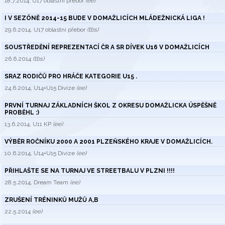
18.7.2014, U17 oblastní přebor
(ee)
I V SEZÓNĚ 2014-15 BUDE V DOMAŽLICÍCH MLÁDEŽNICKÁ LIGA !
29.6.2014, U17 oblastní přebor
(tbs)
SOUSTŘEDĚNÍ REPREZENTACÍ ČR A SR DÍVEK U16 V DOMAŽLICÍCH
26.6.2014
(tbs)
SRAZ RODIČŮ PRO HRÁČE KATEGORIE U15 .
24.6.2014, U14+U15 Divize
(ee)
PRVNÍ TURNAJ ZÁKLADNÍCH ŠKOL Z OKRESU DOMAŽLICKA ÚSPĚŠNĚ
PROBĚHL :)
13.6.2014, U11 KP
(ee)
VÝBĚR ROČNÍKU 2000 A 2001 PLZEŇSKÉHO KRAJE V DOMAŽLICÍCH.
10.6.2014, U14+U15 Divize
(ee)
PŘIHLAŠTE SE NA TURNAJ VE STREETBALU V PLZNI !!!!
28.5.2014, Dream Team
(ee)
ZRUŠENÍ TRÉNINKŮ MUŽŮ A,B
22.5.2014
(ee)