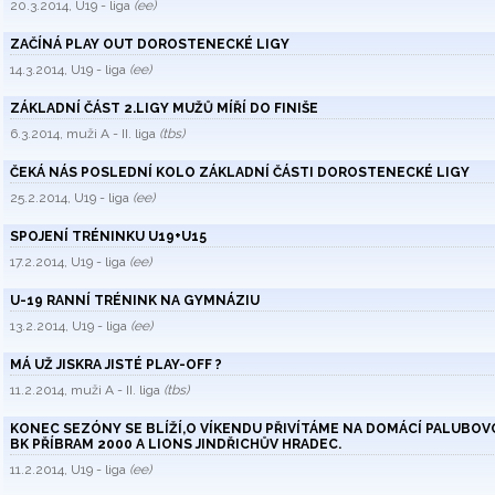
20.3.2014, U19 - liga
(ee)
ZAČÍNÁ PLAY OUT DOROSTENECKÉ LIGY
14.3.2014, U19 - liga
(ee)
ZÁKLADNÍ ČÁST 2.LIGY MUŽŮ MÍŘÍ DO FINIŠE
6.3.2014, muži A - II. liga
(tbs)
ČEKÁ NÁS POSLEDNÍ KOLO ZÁKLADNÍ ČÁSTI DOROSTENECKÉ LIGY
25.2.2014, U19 - liga
(ee)
SPOJENÍ TRÉNINKU U19+U15
17.2.2014, U19 - liga
(ee)
U-19 RANNÍ TRÉNINK NA GYMNÁZIU
13.2.2014, U19 - liga
(ee)
MÁ UŽ JISKRA JISTÉ PLAY-OFF ?
11.2.2014, muži A - II. liga
(tbs)
KONEC SEZÓNY SE BLÍŽÍ,O VÍKENDU PŘIVÍTÁME NA DOMÁCÍ PALUBOV
BK PŘÍBRAM 2000 A LIONS JINDŘICHŮV HRADEC.
11.2.2014, U19 - liga
(ee)