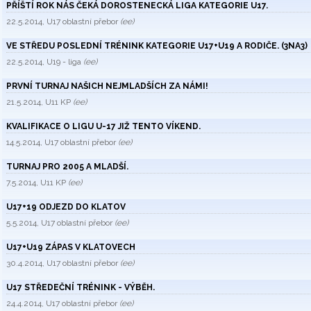
PŘÍŠTÍ ROK NÁS ČEKÁ DOROSTENECKÁ LIGA KATEGORIE U17.
22.5.2014, U17 oblastní přebor
(ee)
VE STŘEDU POSLEDNÍ TRÉNINK KATEGORIE U17+U19 A RODIČE. (3NA3)
22.5.2014, U19 - liga
(ee)
PRVNÍ TURNAJ NAŠICH NEJMLADŠÍCH ZA NÁMI!
21.5.2014, U11 KP
(ee)
KVALIFIKACE O LIGU U-17 JIŽ TENTO VÍKEND.
14.5.2014, U17 oblastní přebor
(ee)
TURNAJ PRO 2005 A MLADŠÍ.
7.5.2014, U11 KP
(ee)
U17+19 ODJEZD DO KLATOV
5.5.2014, U17 oblastní přebor
(ee)
U17+U19 ZÁPAS V KLATOVECH
30.4.2014, U17 oblastní přebor
(ee)
U17 STŘEDEČNÍ TRÉNINK - VÝBĚH.
24.4.2014, U17 oblastní přebor
(ee)