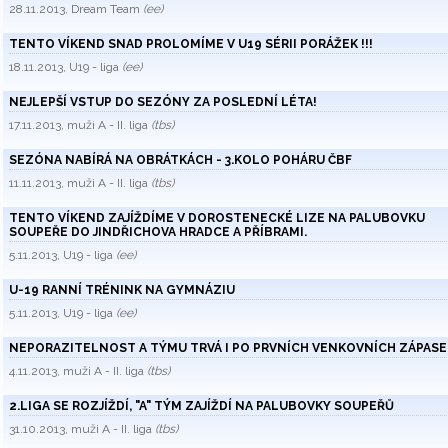
28.11.2013, Dream Team
(ee)
TENTO VÍKEND SNAD PROLOMÍME V U19 SÉRII PORÁŽEK !!!
18.11.2013, U19 - liga
(ee)
NEJLEPŠÍ VSTUP DO SEZÓNY ZA POSLEDNÍ LÉTA!
17.11.2013, muži A - II. liga
(tbs)
SEZÓNA NABÍRÁ NA OBRÁTKÁCH - 3.KOLO POHÁRU ČBF
11.11.2013, muži A - II. liga
(tbs)
TENTO VÍKEND ZAJÍŽDÍME V DOROSTENECKÉ LIZE NA PALUBOVKU
SOUPEŘE DO JINDŘICHOVA HRADCE A PŘÍBRAMI.
5.11.2013, U19 - liga
(ee)
U-19 RANNÍ TRÉNINK NA GYMNÁZIU
5.11.2013, U19 - liga
(ee)
NEPORAZITELNOST A TÝMU TRVÁ I PO PRVNÍCH VENKOVNÍCH ZÁPAS
4.11.2013, muži A - II. liga
(tbs)
2.LIGA SE ROZJÍŽDÍ, "A" TÝM ZAJÍŽDÍ NA PALUBOVKY SOUPEŘŮ
31.10.2013, muži A - II. liga
(tbs)