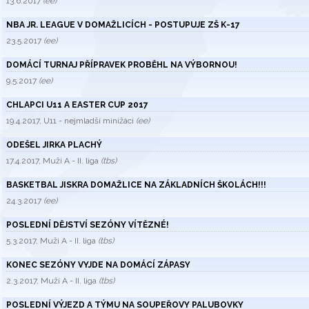
13.6.2017
(ee)
NBA JR. LEAGUE V DOMAŽLICÍCH - POSTUPUJE ZŠ K-17
23.5.2017
(ee)
DOMÁCÍ TURNAJ PŘÍPRAVEK PROBĚHL NA VÝBORNOU!
9.5.2017
(ee)
CHLAPCI U11 A EASTER CUP 2017
19.4.2017, U11 - nejmladší minižáci
(ee)
ODEŠEL JIRKA PLACHÝ
17.4.2017, Muži A - II. liga
(tbs)
BASKETBAL JISKRA DOMAŽLICE NA ZÁKLADNÍCH ŠKOLÁCH!!!
24.3.2017
(ee)
POSLEDNÍ DĚJSTVÍ SEZÓNY VÍTĚZNÉ!
5.3.2017, Muži A - II. liga
(tbs)
KONEC SEZÓNY VYJDE NA DOMÁCÍ ZÁPASY
2.3.2017, Muži A - II. liga
(tbs)
POSLEDNÍ VÝJEZD A TÝMU NA SOUPEŘOVY PALUBOVKY