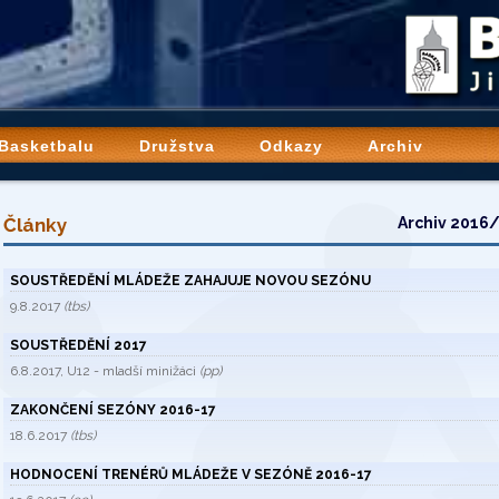
 Basketbalu
Družstva
Odkazy
Archiv
Články
Archiv 2016
SOUSTŘEDĚNÍ MLÁDEŽE ZAHAJUJE NOVOU SEZÓNU
9.8.2017
(tbs)
SOUSTŘEDĚNÍ 2017
6.8.2017, U12 - mladší minižáci
(pp)
ZAKONČENÍ SEZÓNY 2016-17
18.6.2017
(tbs)
HODNOCENÍ TRENÉRŮ MLÁDEŽE V SEZÓNĚ 2016-17