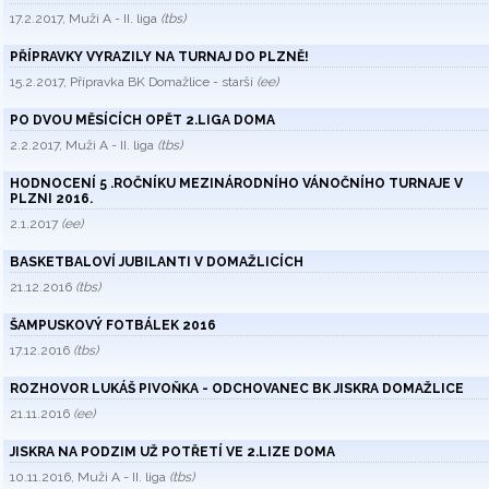
17.2.2017, Muži A - II. liga
(tbs)
PŘÍPRAVKY VYRAZILY NA TURNAJ DO PLZNĚ!
15.2.2017, Přípravka BK Domažlice - starší
(ee)
PO DVOU MĚSÍCÍCH OPĚT 2.LIGA DOMA
2.2.2017, Muži A - II. liga
(tbs)
HODNOCENÍ 5 .ROČNÍKU MEZINÁRODNÍHO VÁNOČNÍHO TURNAJE V
PLZNI 2016.
2.1.2017
(ee)
BASKETBALOVÍ JUBILANTI V DOMAŽLICÍCH
21.12.2016
(tbs)
ŠAMPUSKOVÝ FOTBÁLEK 2016
17.12.2016
(tbs)
ROZHOVOR LUKÁŠ PIVOŇKA - ODCHOVANEC BK JISKRA DOMAŽLICE
21.11.2016
(ee)
JISKRA NA PODZIM UŽ POTŘETÍ VE 2.LIZE DOMA
10.11.2016, Muži A - II. liga
(tbs)