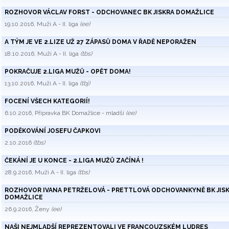
ROZHOVOR VÁCLAV FORST - ODCHOVANEC BK JISKRA DOMAŽLICE
19.10.2016, Muži A - II. liga
(ee)
A TÝM JE VE 2.LIZE UŽ 27 ZÁPASŮ DOMA V ŘADĚ NEPORAŽEN
18.10.2016, Muži A - II. liga
(tbs)
POKRAČUJE 2.LIGA MUŽŮ - OPĚT DOMA!
13.10.2016, Muži A - II. liga
(tbj)
FOCENÍ VŠECH KATEGORIÍ!
6.10.2016, Přípravka BK Domažlice - mladší
(ee)
PODĚKOVÁNÍ JOSEFU ČAPKOVI
2.10.2016
(tbs)
ČEKÁNÍ JE U KONCE - 2.LIGA MUŽŮ ZAČÍNÁ !
28.9.2016, Muži A - II. liga
(tbs)
ROZHOVOR IVANA PETRŽELOVÁ - PRETTLOVÁ ODCHOVANKYNĚ BK JIS
DOMAŽLICE
26.9.2016, Ženy
(ee)
NAŠI NEJMLADŠÍ REPREZENTOVALI VE FRANCOUZSKÉM LUDRES