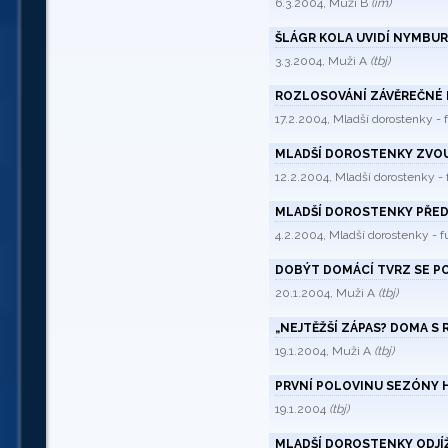
6.3.2004, Muži B
(im)
ŠLÁGR KOLA UVIDÍ NYMBU
3.3.2004, Muži A
(tbj)
ROZLOSOVÁNÍ ZÁVĚREČNÉ 
17.2.2004, Mladší dorostenky -
MLADŠÍ DOROSTENKY ZVOU
12.2.2004, Mladší dorostenky -
MLADŠÍ DOROSTENKY PŘED
4.2.2004, Mladší dorostenky - 
DOBÝT DOMÁCÍ TVRZ SE P
20.1.2004, Muži A
(tbj)
„NEJTĚŽŠÍ ZÁPAS? DOMA S
19.1.2004, Muži A
(tbj)
PRVNÍ POLOVINU SEZÓNY 
19.1.2004
(tbj)
MLADŠÍ DOROSTENKY ODJÍŽ