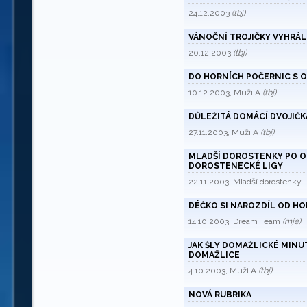
24.12.2003
(tbj)
VÁNOČNÍ TROJIČKY VYHRÁL
20.12.2003
(tbj)
DO HORNÍCH POČERNIC S 
10.12.2003, Muži A
(tbj)
DŮLEŽITÁ DOMÁCÍ DVOJIČ
27.11.2003, Muži A
(tbj)
MLADŠÍ DOROSTENKY PO O
DOROSTENECKÉ LIGY
22.11.2003, Mladší dorostenky 
DÉČKO SI NAROZDÍL OD H
14.10.2003, Dream Team
(mje)
JAK ŠLY DOMAŽLICKÉ MINUT
DOMAŽLICE
4.10.2003, Muži A
(tbj)
NOVÁ RUBRIKA