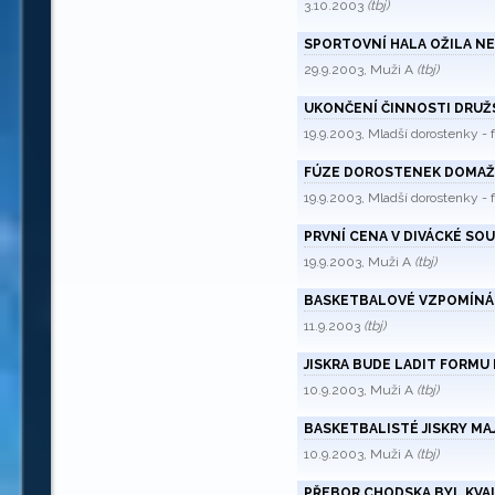
3.10.2003
(tbj)
SPORTOVNÍ HALA OŽILA N
29.9.2003, Muži A
(tbj)
UKONČENÍ ČINNOSTI DRU
19.9.2003, Mladší dorostenky -
FÚZE DOROSTENEK DOMAŽ
19.9.2003, Mladší dorostenky -
PRVNÍ CENA V DIVÁCKÉ SOU
19.9.2003, Muži A
(tbj)
BASKETBALOVÉ VZPOMÍNÁN
11.9.2003
(tbj)
JISKRA BUDE LADIT FORMU 
10.9.2003, Muži A
(tbj)
BASKETBALISTÉ JISKRY MAJ
10.9.2003, Muži A
(tbj)
PŘEBOR CHODSKA BYL KVA