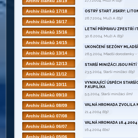
Archiv článků 18/19
27.7.2004, Muži A
(tbj)
Archiv článků 17/18
OSTRÝ START JISKRY: LIT
26.7.2004, Muži A
(tbj)
Archiv článků 16/17
LETNÍ PŘÍPRAVU ZPESTŘÍ I
Archiv článků 15/16
30.6.2004, Muži A
(tbj)
Archiv článků 14/15
UKONČENÍ SEZÓNY MLADŠ
Archiv článků 13/14
26.5.2004, Mladší dorostenky 
Archiv článků 12/13
STARŠÍ MINIŽÁCI JSOU PÁTÍ
23.5.2004, Starší minižáci
(tbj)
Archiv článků 11/12
VYNIKAJÍCÍ ÚSPĚCH STARŠÍ
Archiv článků 10/11
P.KUPILÍKA
5.5.2004, Starší minižáci
(im)
Archiv článků 09/10
VALNÁ HROMADA ZVOLILA 
Archiv článků 08/09
21.4.2004
(tbj)
Archiv článků 07/08
VALNÁ HROMADA 16.4.2004 V
Archiv článků 06/07
16.4.2004
(tbs)
Archiv článků 05/06