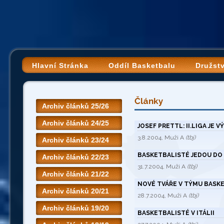
Hlavní Stránka
Oddíl Basketbalu
Družst
Články
Archiv článků 25/26
Archiv článků 24/25
JOSEF PRETTL: II.LIGA JE VÝ
3.8.2004, Muži A
(tbj)
Archiv článků 23/24
BASKETBALISTÉ JEDOU DO
Archiv článků 22/23
31.7.2004, Muži A
(tbj)
Archiv článků 21/22
NOVÉ TVÁŘE V TÝMU BASK
Archiv článků 20/21
28.7.2004, Muži A
(tbj)
Archiv článků 19/20
BASKETBALISTÉ V ITÁLII