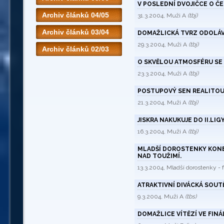
V POSLEDNÍ DVOJIČCE O Č
Archiv článků 04/05
31.3.2004, Muži A
(tbj)
Archiv článků 03/04
DOMAŽLICKÁ TVRZ ODOLÁVÁ
29.3.2004, Muži A
(tbj)
Archiv článků 02/03
O SKVĚLOU ATMOSFÉRU SE
23.3.2004, Muži A
(tbj)
POSTUPOVÝ SEN REALITOU
21.3.2004, Muži A
(tbj)
JISKRA NAKUKUJE DO II.LIGY
16.3.2004, Muži A
(tbj)
MLADŠÍ DOROSTENKY KONE
NAD TOUŽIMÍ.
13.3.2004, Mladší dorostenky -
ATRAKTIVNÍ DIVÁCKÁ SOU
9.3.2004, Muži A
(tbs)
DOMAŽLICE VÍTĚZÍ VE FINÁ