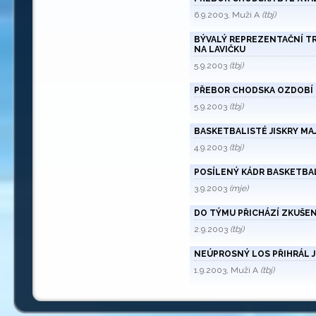
6.9.2003, Muži A
(tbj)
BÝVALÝ REPREZENTAČNÍ TR
NA LAVIČKU
5.9.2003
(tbj)
PŘEBOR CHODSKA OZDOBÍ 
5.9.2003
(tbj)
BASKETBALISTÉ JISKRY MAJ
4.9.2003
(tbj)
POSÍLENÝ KÁDR BASKETBA
3.9.2003
(mje)
DO TÝMU PŘICHÁZÍ ZKUŠEN
2.9.2003
(tbj)
NEÚPROSNÝ LOS PŘIHRÁL 
1.9.2003, Muži A
(tbj)