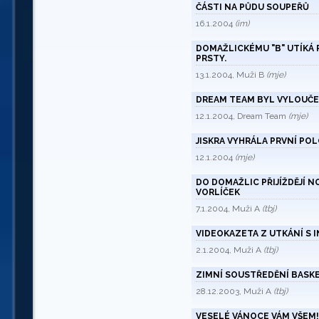
ČÁSTI NA PŮDU SOUPEŘŮ
16.1.2004
(im)
DOMAŽLICKÉMU "B" UTÍKÁ
PRSTY.
13.1.2004, Muži B
(mje)
DREAM TEAM BYL VYLOUČ
12.1.2004, Dream Team
(mje)
JISKRA VYHRÁLA PRVNÍ POLO
12.1.2004
(mje)
DO DOMAŽLIC PŘIJÍŽDĚJÍ N
VORLÍČEK
7.1.2004, Muži A
(tbj)
VIDEOKAZETA Z UTKÁNÍ S
2.1.2004, Muži A
(tbj)
ZIMNÍ SOUSTŘEDĚNÍ BASKE
28.12.2003, Muži A
(tbj)
VESELÉ VÁNOCE VÁM VŠEM!